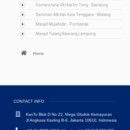
Cornerstone GII Hok Im Tong - Bandung
Seminari Alkitab Asia Tenggara - Malang
Masjid Mujahidin - Pontianak
Masjid Tulang Bawang Lampung
Home
CONTACT INFO
KanTo Blok D No 22, Mega Glodok Kemayoran
Jl Angkasa Kavling B-6, Jakarta 10610, Indonesia